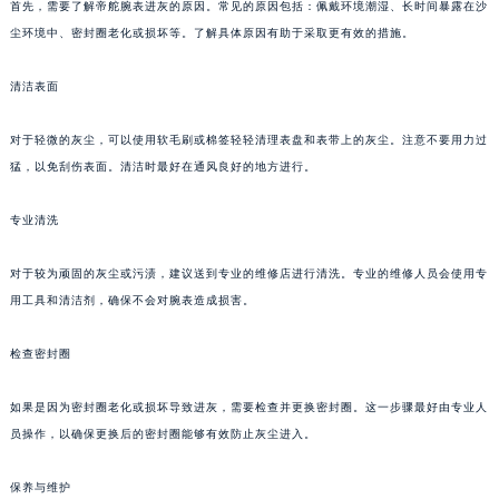
首先，需要了解帝舵腕表进灰的原因。常见的原因包括：佩戴环境潮湿、长时间暴露在沙
尘环境中、密封圈老化或损坏等。了解具体原因有助于采取更有效的措施。
清洁表面
对于轻微的灰尘，可以使用软毛刷或棉签轻轻清理表盘和表带上的灰尘。注意不要用力过
猛，以免刮伤表面。清洁时最好在通风良好的地方进行。
专业清洗
对于较为顽固的灰尘或污渍，建议送到专业的维修店进行清洗。专业的维修人员会使用专
用工具和清洁剂，确保不会对腕表造成损害。
检查密封圈
如果是因为密封圈老化或损坏导致进灰，需要检查并更换密封圈。这一步骤最好由专业人
员操作，以确保更换后的密封圈能够有效防止灰尘进入。
保养与维护